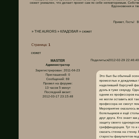
сюжет уникален, что делает проект сам по себе неповторимым. Собств
Вдохновения и тв
Привет, Гость!
В
»
THE AURORS
»
КЛАДОВАЯ
»
сюжет
Страница:
1
сюжет
Поделиться
2012-02-29 22:46:40
MASTER
Администратор
Зарегистрирован
: 2011-04-23
Приглашений:
0
Это был бы обычный осенн
Сообщений:
69
промозглых и дождливых 
Провел на форуме:
наделивший барсучий фак
13 часов 5 минут
дуэль в туже секунду. Од
Последний визит:
одним из профессоров ещ
2012-03-17 23:15:48
не могли оставить всё так
профессора не смогут по
Мероприятие оказалось в
болельщиков и ещё столь
друг друга. Кто знает ка
защиту своего однокурсн
гриффиндорцев. Тут то и 
сказать стенка на стенку
старосты факультетов под