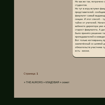
Но как же так, потрачено
студентов.
Но тут в игру вступил фа
представителей, сообщивш
факультет самый выдающи
секции. И этот способ - 
тайне от учителей. Начат
кабинете директора уже н
старост факультета. А да
было принято решение тай
преподавателей в неведе
Вот только когтевранец п
заключённый со шляпой д
обязательств участника т
есть - жизни.
Страница:
1
»
THE AURORS
»
КЛАДОВАЯ
»
сюжет