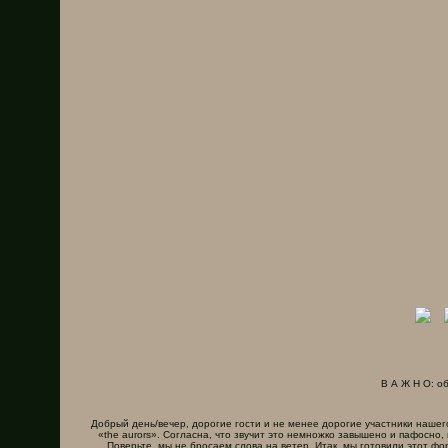
В А Ж Н О: о
Добрый день/вечер, дорогие гости и не менее дорогие участники наше
«the aurors». Согласна, что звучит это немножко завышено и пафосно,
Поверьте, мы не бросаем слова на ветер. Итак, мы готовили этот ф