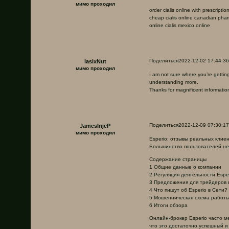
мимо проходил
order cialis online with prescriptio
cheap cialis online canadian pha
online cialis mexico online
Поделиться
2022-12-02 17:44:36
lasixNut
мимо проходил
I am not sure where you’re gettin
understanding more.
Thanks for magnificent information 
Поделиться
2022-12-09 07:30:17
JamesInjeP
мимо проходил
Esperio: отзывы реальных клие
Большинство пользователей не
Содержание страницы
1 Общие данные о компании
2 Регуляция деятельности Espe
3 Предложения для трейдеров в
4 Что пишут об Esperio в Сети?
5 Мошенническая схема работы 
6 Итоги обзора
Онлайн-брокер Esperio часто м
что это достаточно успешный и