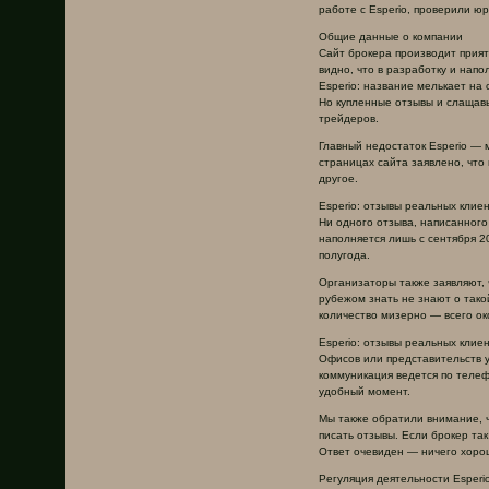
работе с Esperio, проверили 
Общие данные о компании
Сайт брокера производит прият
видно, что в разработку и нап
Esperio: название мелькает на
Но купленные отзывы и слащавы
трейдеров.
Главный недостаток Esperio — 
страницах сайта заявлено, что
другое.
Esperio: отзывы реальных клие
Ни одного отзыва, написанного
наполняется лишь с сентября 2
полугода.
Организаторы также заявляют, 
рубежом знать не знают о тако
количество мизерно — всего око
Esperio: отзывы реальных клие
Офисов или представительств у
коммуникация ведется по теле
удобный момент.
Мы также обратили внимание, ч
писать отзывы. Если брокер так
Ответ очевиден — ничего хорош
Регуляция деятельности Esperi