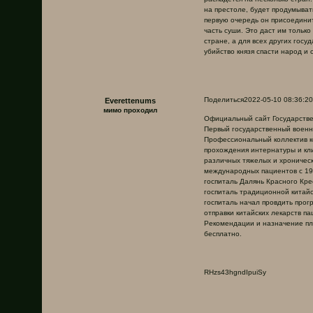
на престоле, будет продумыват
первую очередь он присоединит
часть суши. Это даст им тольк
стране, а для всех других госу
убийство князя спасти народ и 
Поделиться
2022-05-10 08:36:20
Everettenums
мимо проходил
Официальный сайт Государстве
Первый государственный военн
Профессиональный коллектив к
прохождения интернатуры и кл
различных тяжелых и хроническ
международных пациентов с 19
госпиталь Далянь Красного Кр
госпиталь традиционной китайс
госпиталь начал провдить про
отправки китайских лекарств па
Рекомендации и назначение пл
бесплатно.
RHzs43hgndIpuiSy