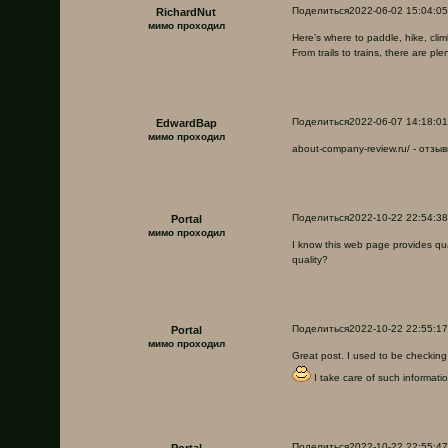
Поделиться
2022-06-02 15:04:05
RichardNut
мимо проходил
Here’s where to paddle, hike, cli
From trails to trains, there are p
Поделиться
2022-06-07 14:18:01
EdwardBap
мимо проходил
about-company-review.ru/ - отз
Поделиться
2022-10-22 22:54:38
Portal
мимо проходил
I know this web page provides qua
quality?
Поделиться
2022-10-22 22:55:17
Portal
мимо проходил
Great post. I used to be checking 
I take care of such informatio
Поделиться
2022-10-22 22:55:47
Portal