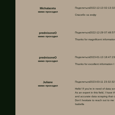
Поделиться
2022-12-13 02:13:32
Michalaceta
мимо проходил
Спасибо за инфу
Поделиться
2022-12-29 07:48:57
prednisoneO
мимо проходил
Thanks for magnificent information
Поделиться
2023-01-13 18:47:23
prednisoneO
мимо проходил
Thanks for excellent information I 
Поделиться
2023-03-11 23:32:32
Juliane
мимо проходил
Hello! If you're in need of data sc
As an expert in this field, I have
and accurate data scraping that 
Don't hesitate to reach out to me
Isabella