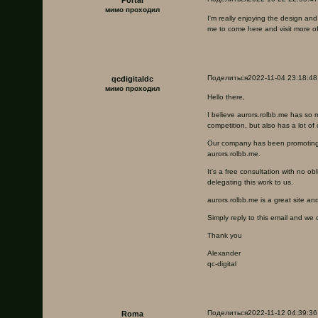
мимо проходил
I'm really enjoying the design and
me to come here and visit more of
Поделиться
2022-11-04 23:18:48
qcdigitaldc
мимо проходил
Hello there,
I believe aurors.rolbb.me has so m
competition, but also has a lot of
Our company has been promoting si
aurors.rolbb.me.
It's a free consultation with no 
delegating this work to us.
aurors.rolbb.me is a great site and 
Simply reply to this email and we 
Thank you
Alexander
qc-digital
Поделиться
2022-11-12 04:39:36
Roma