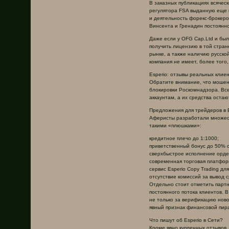
В заказных публикациях всячес
регулятора FSA выданную еще в
и деятельность форекс-брокеро
Винсента и Гренадин постоянно
Даже если у OFG Cap.Ltd и был
получить лицензию в той стран
рынке, а также наличию русско
компания не имеет, более того
Esperio: отзывы реальных клие
Обратите внимание, что мошенн
блокировки Роскомнадзора. Все
аккаунтам, а их средства оста
Предложения для трейдеров в E
Аферисты разработали множест
такими «плюшками»:
кредитное плечо до 1:1000;
приветственный бонус до 50% 
сверхбыстрое исполнение орде
современная торговая платфор
сервис Esperio Copy Trading дл
отсутствие комиссий за вывод с
Отдельно стоит отметить парт
постоянного потока клиентов. 
не только за верификацию ново
явный признак финансовой пир
Что пишут об Esperio в Сети?
Кроме явно купленных отзывов,