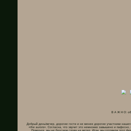
В А Ж Н О: о
Добрый день/вечер, дорогие гости и не менее дорогие участники наше
«the aurors». Согласна, что звучит это немножко завышено и пафосно,
Поверьте, мы не бросаем слова на ветер. Итак, мы готовили этот ф