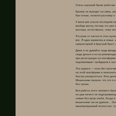
Очень хороший броке работаю 
Брокер не выходит на связь, у
Как только, начался разговор о
У меня уже угасла последняя н
вообще молчу, потому что уже 
конторы, естественно, тоже нет
Я в шоке от наглости этих жули
все. Я один кормилец в семье, 
гуманитаркой в Красный Крест
Даже и не думайте сюда вклады
сюда деньги и из-за рекоменда
при регистрации на платформе 
подлавливают трейдеров и заст
Эта шарага — ноль без палочки
на этой платформе и пополнить
быстро раскрутиться. Этих дене
Мошенники сказали, что это я с
без гроша.
Вся работа этого липового бро
на уши ничего не подозревающи
семью без куска хлеба. Когда 
мошенники так не думали… Они 
манипулируемый полностью, тут