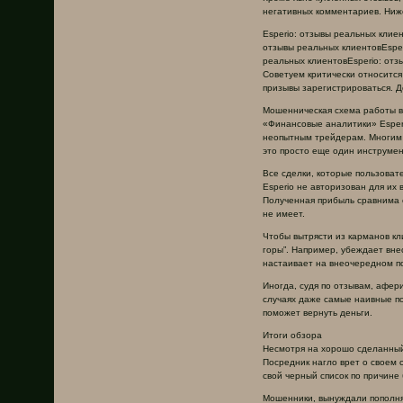
негативных комментариев. Ниж
Esperio: отзывы реальных клие
отзывы реальных клиентовEsper
реальных клиентовEsperio: отз
Советуем критически относится
призывы зарегистрироваться. Д
Мошенническая схема работы в
«Финансовые аналитики» Esper
неопытным трейдерам. Многим 
это просто еще один инструмен
Все сделки, которые пользоват
Esperio не авторизован для их
Полученная прибыль сравнима 
не имеет.
Чтобы вытрясти из карманов к
горы”. Например, убеждает вне
настаивает на внеочередном по
Иногда, судя по отзывам, афер
случаях даже самые наивные по
поможет вернуть деньги.
Итоги обзора
Несмотря на хорошо сделанный 
Посредник нагло врет о своем 
свой черный список по причине
Мошенники, вынуждали пополнят