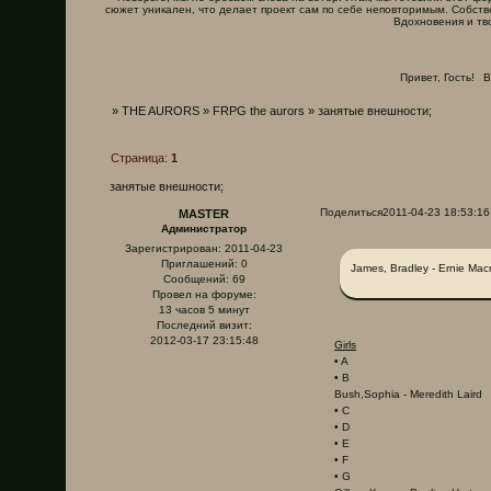
сюжет уникален, что делает проект сам по себе неповторимым. Собств
Вдохновения и тв
Привет, Гость!
В
»
THE AURORS
»
FRPG the aurors
»
занятые внешности;
Страница:
1
занятые внешности;
Поделиться
2011-04-23 18:53:16
MASTER
Администратор
Зарегистрирован
: 2011-04-23
Приглашений:
0
James, Bradley - Ernie Mac
Сообщений:
69
Провел на форуме:
13 часов 5 минут
Последний визит:
2012-03-17 23:15:48
Girls
• A
• B
Bush,Sophia - Meredith Laird
• C
• D
• E
• F
• G