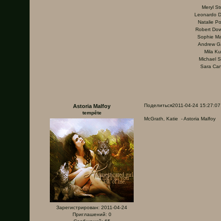
Meryl St
Leonardo D
Natalie P
Robert Dow
Sophie M
Andrew Ga
Mila Ku
Michael 
Sara Ca
Поделиться
2011-04-24 15:27:07
Astoria Malfoy
tempête
McGrath, Katie - Astoria Malfoy
Зарегистрирован
: 2011-04-24
Приглашений:
0