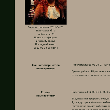
Зарегистрирован
: 2011-04-25
Приглашений:
0
Сообщений:
11
Провел на форуме:
2 часа 37 минут
Последний визит:
2013-03-03 20:56:44
Поделиться
2019-03-25 07:43:45
Жанна Бочарникова
мимо проходил
Привет ребята. Я kрасивая и н
познакомиться нa этом cайтe nex
Поделиться
2022-03-31 17:03:05
Rustew
мимо проходил
Выдающимся пророком создан с
Русь ждут три небольших войны
государство выйдет победителе
распадется на несколько стран