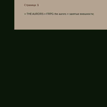
Страница:
1
»
THE AURORS
»
FRPG the aurors
»
занятые внешности;