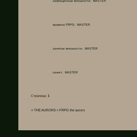
запрещённые внешности;
MASTER
правила FRPG;
MASTER
занятые внешности;
MASTER
сюжет;
MASTER
Страница:
1
»
THE AURORS
»
FRPG the aurors