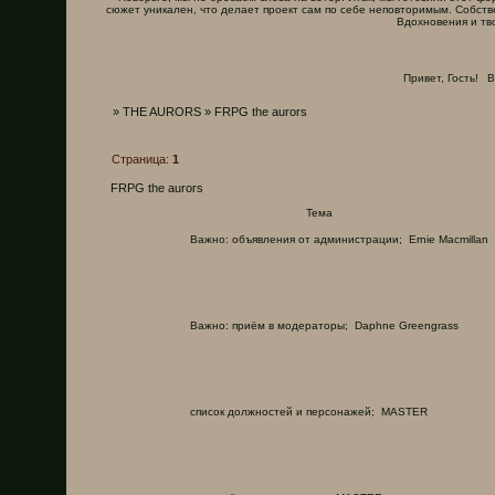
сюжет уникален, что делает проект сам по себе неповторимым. Собств
Вдохновения и тв
Привет, Гость!
В
»
THE AURORS
»
FRPG the aurors
Страница:
1
FRPG the aurors
Тема
Важно:
объявления от администрации;
Ernie Macmillan
Важно:
приём в модераторы;
Daphne Greengrass
список должностей и персонажей;
MASTER