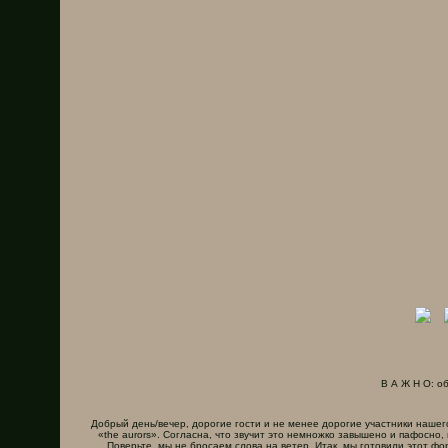
В А Ж Н О: о
Добрый день/вечер, дорогие гости и не менее дорогие участники наше
«the aurors». Согласна, что звучит это немножко завышено и пафосно,
Поверьте, мы не бросаем слова на ветер. Итак, мы готовили этот ф